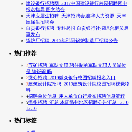
建设银行招聘网_2017中国建设银行校园招聘网申
报名指导 图文结合
天津应届生招聘_天津招聘会,鑫华人力资源 ,天津
应届生招聘会
自贡银行招聘_专科起报,自贡银行社招综合柜员启
事发布
锅炉厂招聘_2015年邵阳锅炉制造厂招聘公告
热门推荐
1
五矿招聘_军队文职 聘任制的军队文职人员岗位
是 铁饭碗 吗
2
微众招聘_2019微众银行校园招聘报名入口
3
建筑设计院招聘_2019建筑设计院校园招聘视觉物
料
4
招聘单位信息_用人单位自行发布招聘信息流程
5
衢州招聘_汇总 本周衢州地区招聘公告汇总 12.10
12.16
热门标签