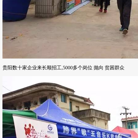
贵阳数十家企业来长顺招工,5000多个岗位 抛向 贫困群众