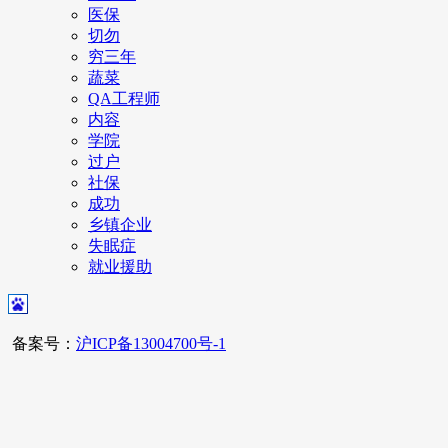
医保
切勿
穷三年
蔬菜
QA工程师
内容
学院
过户
社保
成功
乡镇企业
失眠症
就业援助
备案号：
沪ICP备13004700号-1