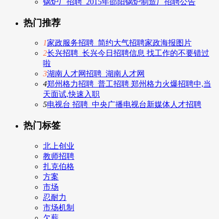
锅炉厂招聘_2015年邵阳锅炉制造厂招聘公告
热门推荐
1
家政服务招聘_简约大气招聘家政海报图片
2
长兴招聘_长兴今日招聘信息 找工作的不要错过
啦
3
湖南人才网招聘_湖南人才网
4
郑州格力招聘_普工招聘 郑州格力火爆招聘中,当
天面试,快速入职
5
电视台 招聘_中央广播电视台新媒体人才招聘
热门标签
北上创业
教师招聘
扎克伯格
方案
市场
忍耐力
市场机制
欠薪