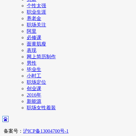
个性太强
职业生涯
养老金
职场关注
阿里
必修课
面黄肌瘦
表现
网上简历制作
男性
毕业生
小时工
职场定位
创业课
2016年
新能源
职场女性着装
备案号：
沪ICP备13004700号-1