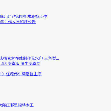
站-南宁招聘网-求职找工作
4年工作人员招聘公告
招素材在线制作无水印-三角梨...
6.3 安卓版 腾牛安卓网
手》任程伟牛莉潘虹主演
,大邱庄哪里招聘木工