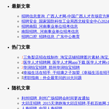
最新文章
招聘信息查询_广西人才网-中国广西人才市场官方网
招聘安全_国家国防科技工业局西北核安全中心202
招聘南阳_河南事业单位招考信息
南阳招聘._河南事业单位招考信息
招聘口腔_招聘信息_广东中公教育
热门文章
1
三角梨店招在线制作_淘宝店铺招牌图片素材-淘宝店
2
医学人才招聘网_医学人才网app下载 医学人才网v1.
3
华润怡宝招聘_郑州华润怡宝招聘
4
幸福生活在招手_于绍康之子加盟《幸福生活在招
5
求职指南：外企最常问的10大问题
随机文章
利州招聘_利州广场招聘会时间更改通知
大邱庄招聘_2015天津静海大邱庄招聘,手机百姓网
人寿招聘_中国人寿招聘