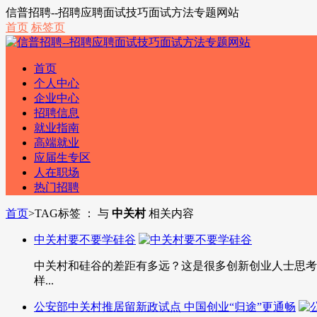
信普招聘--招聘应聘面试技巧面试方法专题网站
首页
标签页
首页
个人中心
企业中心
招聘信息
就业指南
高端就业
应届生专区
人在职场
热门招聘
首页
>
TAG标签 ： 与
中关村
相关内容
中关村要不要学硅谷
中关村和硅谷的差距有多远？这是很多创新创业人士思考
样...
公安部中关村推居留新政试点 中国创业“归途”更通畅