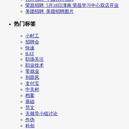
荣昌招聘_5月18日潼南 荣昌学习中心双店开业
美团招聘_美团招聘图片
热门标签
小时工
招聘会
快速
BAT
职场关注
职业技术
零就业
别跟风
支付宝
中关村
档案
基础
范文
无领导小组讨论
作伪
科创