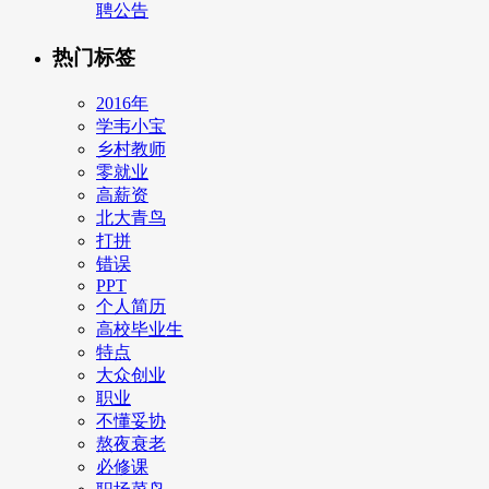
聘公告
热门标签
2016年
学韦小宝
乡村教师
零就业
高薪资
北大青鸟
打拼
错误
PPT
个人简历
高校毕业生
特点
大众创业
职业
不懂妥协
熬夜衰老
必修课