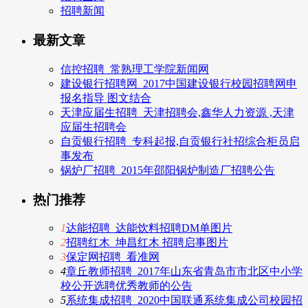
招聘新闻
最新文章
信控招聘_常熟理工学院新闻网
建设银行招聘网_2017中国建设银行校园招聘网申
报名指导 图文结合
天津应届生招聘_天津招聘会,鑫华人力资源 ,天津
应届生招聘会
自贡银行招聘_专科起报,自贡银行社招综合柜员启
事发布
锅炉厂招聘_2015年邵阳锅炉制造厂招聘公告
热门推荐
1
达能招聘_达能饮料招聘DM单图片
2
招聘红木_坤昌红木 招聘启事图片
3
保定网招聘_看准网
4
章丘教师招聘_2017年山东省青岛市市北区中小学
校公开选聘优秀教师的公告
5
系统集成招聘_2020中国联通系统集成公司校园招