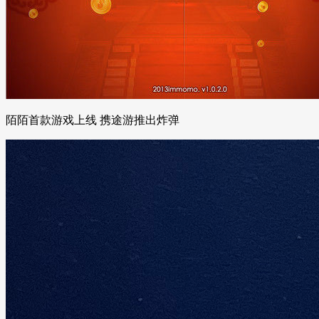
陌陌首款游戏上线 携途游推出炸弹