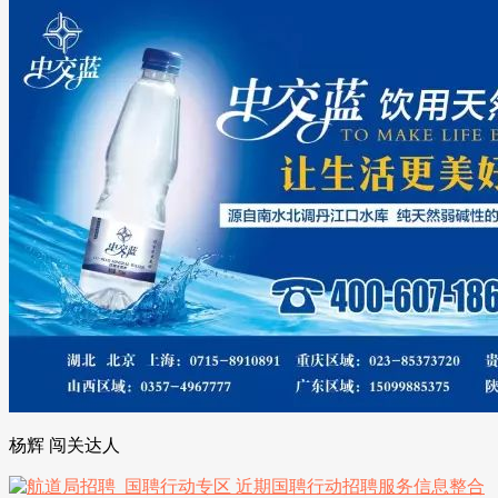
杨辉 闯关达人