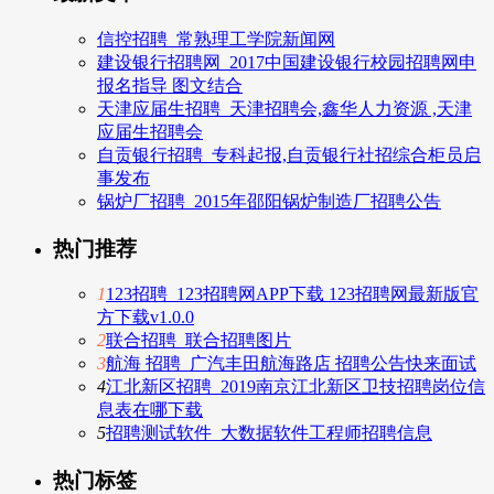
信控招聘_常熟理工学院新闻网
建设银行招聘网_2017中国建设银行校园招聘网申
报名指导 图文结合
天津应届生招聘_天津招聘会,鑫华人力资源 ,天津
应届生招聘会
自贡银行招聘_专科起报,自贡银行社招综合柜员启
事发布
锅炉厂招聘_2015年邵阳锅炉制造厂招聘公告
热门推荐
1
123招聘_123招聘网APP下载 123招聘网最新版官
方下载v1.0.0
2
联合招聘_联合招聘图片
3
航海 招聘_广汽丰田航海路店 招聘公告快来面试
4
江北新区招聘_2019南京江北新区卫技招聘岗位信
息表在哪下载
5
招聘测试软件_大数据软件工程师招聘信息
热门标签