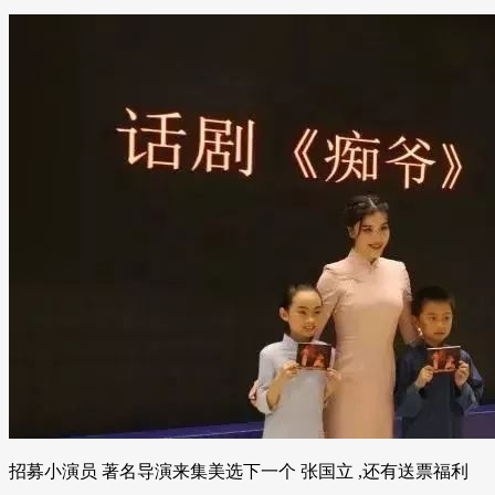
招募小演员 著名导演来集美选下一个 张国立 ,还有送票福利