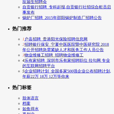
应届生招聘会
自贡银行招聘_专科起报,自贡银行社招综合柜员启
事发布
锅炉厂招聘_2015年邵阳锅炉制造厂招聘公告
热门推荐
1
户县招聘_贵港阳光保险招聘信息网
2
招聘银行保安_宁夏中医医院暨中医研究院 2018
年公开招聘急需紧缺人才和医务工作人员公告
3
物业维修工招聘_招聘物业维修工
4
乐有家招聘_深圳市乐有家招聘职位 拉勾网 专业
的互联网招聘平台
5
企业招聘计划_全国多家500强企业公布招聘计划,
年薪22万 18万 12万等你来
热门标签
肢体语言
档案
如鱼得水