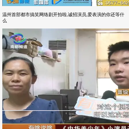
温州首部都市搞笑网络剧开拍啦,诚招演员,爱表演的你还等什
么