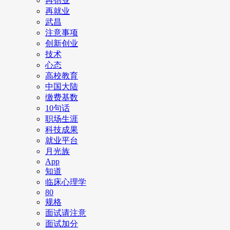
再创业
再就业
武昌
注意事项
创新创业
技术
心态
高校教育
中国大陆
缴费基数
10句话
职场生涯
科技成果
就业平台
月光族
App
知道
临床心理学
80
规格
面试请注意
面试加分