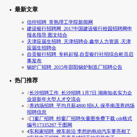
最新文章
信控招聘_常熟理工学院新闻网
建设银行招聘网_2017中国建设银行校园招聘网申
报名指导 图文结合
天津应届生招聘_天津招聘会,鑫华人力资源 ,天津
应届生招聘会
自贡银行招聘_专科起报,自贡银行社招综合柜员启
事发布
锅炉厂招聘_2015年邵阳锅炉制造厂招聘公告
热门推荐
1
长沙招聘工作_长沙招聘 1月7日 湖南知名实力企
业迎新年大型人才交流会
2
养鸡场招聘_平均月薪4800 招6人,保亭南茂养鸡场
招聘信息
3
门窗厂招聘_纱窗厂招聘矢量图免费下载 cdr格式
编号17335287 千图网
4
车和家招聘_撩车前沿 李想的电动汽车要亮相了