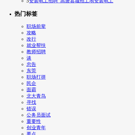
5
安装电工招聘_高唐县城招工地安装电工
热门标签
职场前辈
攻略
改行
就业帮扶
教师招聘
谈
忠告
东莞
职场打拼
民企
面霸
北大青鸟
寻找
错误
公务员面试
重要性
创业青年
要点