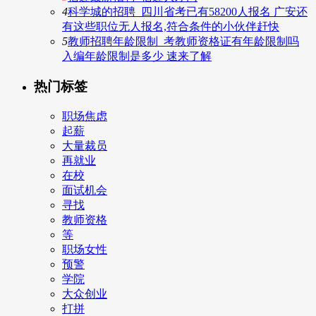
4
科学城的招聘_四川省考已有58200人报名 广安还
有这些职位无人报名,符合条件的小伙伴赶快
5
教师招聘年龄限制_考教师资格证有年龄限制吗
入编年龄限制是多少 速来了解
热门标签
职场焦虑
起薪
大量裁员
再就业
在校
面试机会
寻找
教师资格
等
职场女性
预警
学院
大众创业
打拼