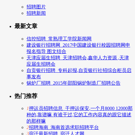
招聘图片
招聘新闻
最新文章
信控招聘_常熟理工学院新闻网
建设银行招聘网_2017中国建设银行校园招聘网申
报名指导 图文结合
天津应届生招聘_天津招聘会,鑫华人力资源 ,天津
应届生招聘会
自贡银行招聘_专科起报,自贡银行社招综合柜员启
事发布
锅炉厂招聘_2015年邵阳锅炉制造厂招聘公告
热门推荐
1
押运员招聘信息_干押运保安,一个月8000 12000那
种的,靠谱嘛 有谁干过,它的工作内容真的跟它描述
的那样嘛
2
招聘海南_海南首选求职招聘平台
3
宿迁最新招聘_宿迁人才网