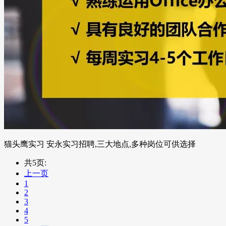
猫头鹰实习 安永实习招聘,三大地点,多种岗位可供选择
共5页:
上一页
1
2
3
4
5