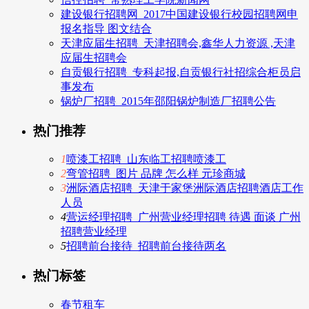
建设银行招聘网_2017中国建设银行校园招聘网申
报名指导 图文结合
天津应届生招聘_天津招聘会,鑫华人力资源 ,天津
应届生招聘会
自贡银行招聘_专科起报,自贡银行社招综合柜员启
事发布
锅炉厂招聘_2015年邵阳锅炉制造厂招聘公告
热门推荐
1
喷漆工招聘_山东临工招聘喷漆工
2
弯管招聘_图片 品牌 怎么样 元珍商城
3
洲际酒店招聘_天津于家堡洲际酒店招聘酒店工作
人员
4
营运经理招聘_广州营业经理招聘 待遇 面谈 广州
招聘营业经理
5
招聘前台接待_招聘前台接待两名
热门标签
春节租车