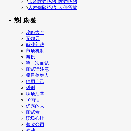
4
玉环教师招聘_教师招聘
5
人寿保险招聘_人保贷款
热门标签
攻略大全
无领导
就业新政
市场机制
海投
第一次面试
面试请注意
项目创始人
聘用自己
科创
职场后辈
10句话
优秀的人
面试者
职场心理
家政公司
仲裁