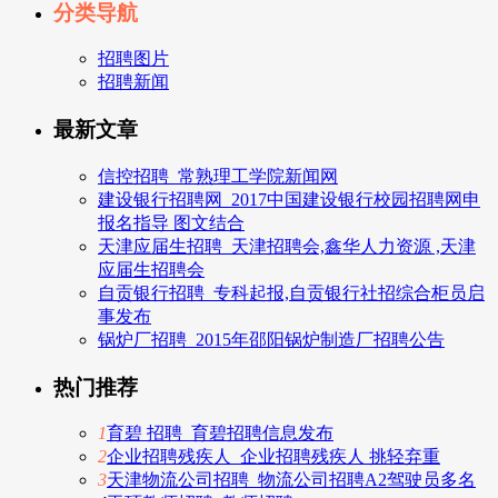
分类导航
招聘图片
招聘新闻
最新文章
信控招聘_常熟理工学院新闻网
建设银行招聘网_2017中国建设银行校园招聘网申
报名指导 图文结合
天津应届生招聘_天津招聘会,鑫华人力资源 ,天津
应届生招聘会
自贡银行招聘_专科起报,自贡银行社招综合柜员启
事发布
锅炉厂招聘_2015年邵阳锅炉制造厂招聘公告
热门推荐
1
育碧 招聘_育碧招聘信息发布
2
企业招聘残疾人_企业招聘残疾人 挑轻弃重
3
天津物流公司招聘_物流公司招聘A2驾驶员多名