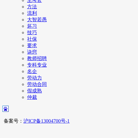
主考官
方法
流利
大智若愚
坏习
技巧
社保
要求
诀窍
教师招聘
专科专业
名企
劳动力
劳动合同
假成熟
仲裁
备案号：
沪ICP备13004700号-1