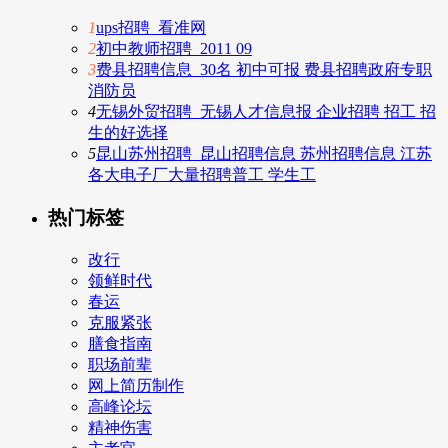
1
ups招聘_看准网
2
初中教师招聘_2011 09
3
费县招聘信息_30名 初中可报 费县招聘政府专职
消防员
4
无锡外贸招聘_无锡人才信息报 企业招聘 招工 招
生的好选择
5
昆山苏州招聘_昆山招聘信息 苏州招聘信息 江苏
各大电子厂大量招聘普工 学生工
热门标签
改行
领鲜时代
春运
克服紧张
膳食指南
职场前辈
网上简历制作
高峰论坛
精神伤害