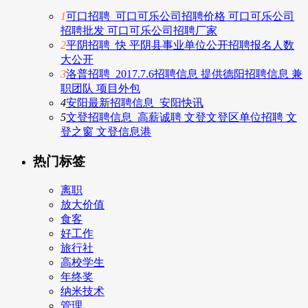
1
可口招聘_可口可乐公司招聘价格 可口可乐公司
招聘批发 可口可乐公司招聘厂家
2
平阴招聘_快 平阴县事业单位公开招聘报名人数
大公开
3
洛普招聘_2017.7.6招聘信息 提供德阳招聘信息 兼
职团队 项目外包
4
安阳最新招聘信息_安阳快讯
5
文登招聘信息_高薪诚聘 文登文登区单位招聘 文
登之窗 文登信息港
热门标签
离职
放大价值
食客
好工作
旅行社
高校学生
年终奖
纳米技术
管理