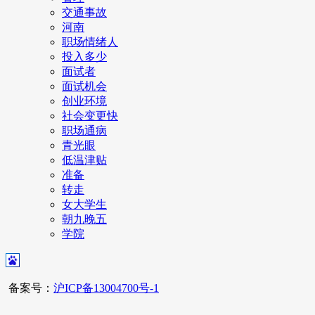
交通事故
河南
职场情绪人
投入多少
面试者
面试机会
创业环境
社会变更快
职场通病
青光眼
低温津贴
准备
转走
女大学生
朝九晚五
学院
备案号：
沪ICP备13004700号-1