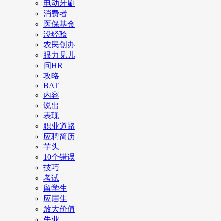
电动牙刷
消费者
医保基金
没经验
农民创办
眼力见儿
问HR
攻略
BAT
内容
说出
表现
职业道路
应聘简历
芋头
10个错误
技巧
考试
留学生
应届生
放大价值
失业