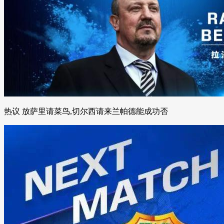
热议 放萨里请菜鸟,切尔西请来兰帕德能成功否