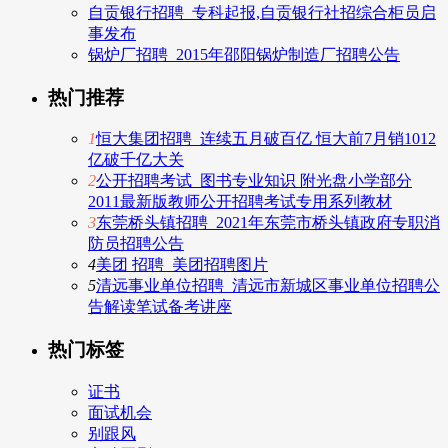
自贡银行招聘_专科起报,自贡银行社招综合柜员启
事发布
锅炉厂招聘_2015年邵阳锅炉制造厂招聘公告
热门推荐
1
恒大集团招聘_连续五月破百亿 恒大前7月销1012
亿破千亿大关
2
公开招聘考试_图书专业知识 附光盘小学部分
2011最新版教师公开招聘考试专用系列教材
3
东莞桥头镇招聘_2021年东莞市桥头镇政府专职消
防员招聘公告
4
美团 招聘_美团招聘图片
5
清远事业单位招聘_清远市新城区事业单位招聘公
告解读笔试备考讲座
热门标签
证书
面试机会
别跟风