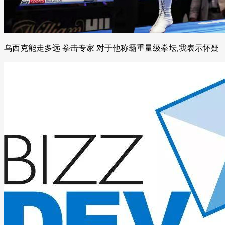
乌西克能走多远 拳击专家 对于他称霸重量级拳坛,我表示怀疑