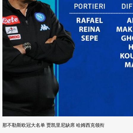
那不勒斯欧冠大名单 贾凯里尼缺席 哈姆西克领衔