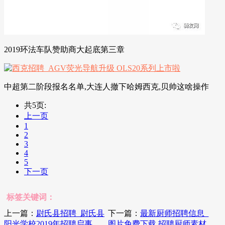
2019环法车队赞助商大起底第三章
中超第二阶段报名名单,大连人撤下哈姆西克,贝帅这啥操作
共5页:
上一页
1
2
3
4
5
下一页
标签关键词：
上一篇：
尉氏县招聘_尉氏县
下一篇：
最新厨师招聘信息_
阳光学校2019年招聘启事
图片免费下载 招聘厨师素材