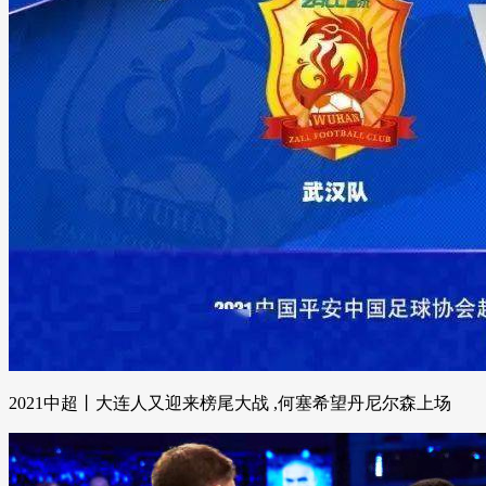
2021中超丨大连人又迎来榜尾大战 ,何塞希望丹尼尔森上场