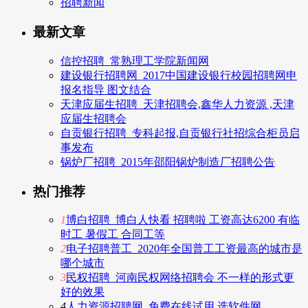
招聘新闻
最新文章
信控招聘_常熟理工学院新闻网
建设银行招聘网_2017中国建设银行校园招聘网申
报名指导 图文结合
天津应届生招聘_天津招聘会,鑫华人力资源 ,天津
应届生招聘会
自贡银行招聘_专科起报,自贡银行社招综合柜员启
事发布
锅炉厂招聘_2015年邵阳锅炉制造厂招聘公告
热门推荐
1
博白招聘_博白人快看 招聘啦 工资高达6200 有临
时工 暑假工 合同工等
2
电子招聘普工_2020年全国普工工资最高的城市是
哪个城市
3
民权招聘_河南民权网络招聘会 不一样的形式更
好的效果
4
人力资源招聘网_免费在线试用 选软件网