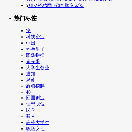
5
顺义招聘网_招聘 顺义杂谈
热门标签
快
科技企业
中国
怀孕生子
职场拼搏
青光眼
大学生创业
通知
起薪
教师招聘
40
回国创业
理想职位
民企
新人
高校大学生
职场女性