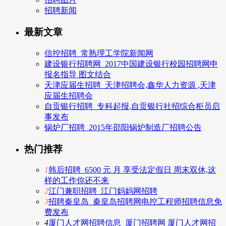
招聘新闻
最新文章
信控招聘_常熟理工学院新闻网
建设银行招聘网_2017中国建设银行校园招聘网申
报名指导 图文结合
天津应届生招聘_天津招聘会,鑫华人力资源 ,天津
应届生招聘会
自贡银行招聘_专科起报,自贡银行社招综合柜员启
事发布
锅炉厂招聘_2015年邵阳锅炉制造厂招聘公告
热门推荐
1
韩后招聘_6500 元 月 享受法定假日 周末双休,这
样的工作你还不来
2
江门兼职招聘_江门妈妈网招聘
3
招聘秦皇岛_秦皇岛招聘网电控工程师招聘信息免
费发布
4
厦门人才网招聘信息_厦门招聘网 厦门人才网招