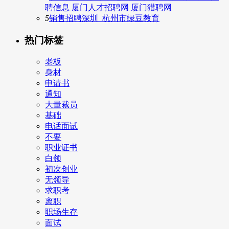
聘信息 厦门人才招聘网 厦门猎聘网
5
销售招聘深圳_杭州市绿豆教育
热门标签
老板
身材
申请书
通知
大量裁员
基础
电话面试
不要
职业证书
白领
初次创业
无领导
求职考
离职
职场生存
面试