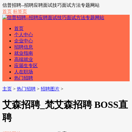
信普招聘--招聘应聘面试技巧面试方法专题网站
首页
标签页
首页
个人中心
企业中心
招聘信息
就业指南
高端就业
应届生专区
人在职场
热门招聘
主页
>
热门招聘
>
招聘图片
>
艾森招聘_梵艾森招聘 BOSS直
聘