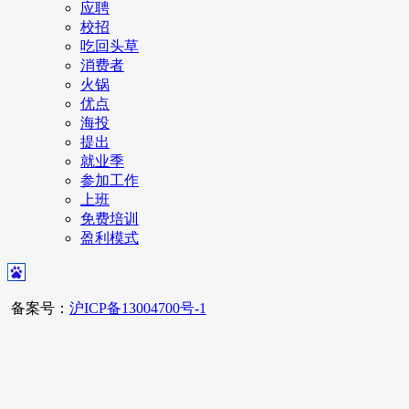
应聘
校招
吃回头草
消费者
火锅
优点
海投
提出
就业季
参加工作
上班
免费培训
盈利模式
备案号：
沪ICP备13004700号-1