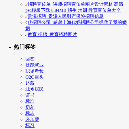
2
招聘宣传单_讲师招聘宣传单图片设计素材 高清
psd模板下载 8.84MB 招生 培训 教育宣传单大全
3
贵溪招聘_贵溪人民财产保险招聘信息
4
代招聘公司_感谢上海代妈招聘公司拯救了我的婚
姻
5
教育 招聘_教育招聘图片
热门标签
回答
技能就业
职场考验
O2O巨头
起薪
城乡居民
证书
标准
切勿
标志
谈加薪
坏习