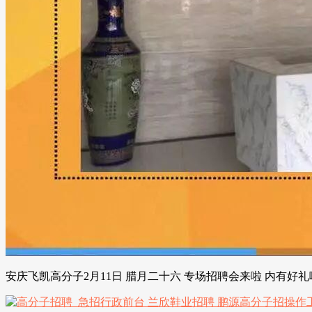
安庆飞凯高分子2月11日 腊月二十六 专场招聘会来啦 内有好礼