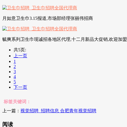
月如意卫生巾3.15报道,市场部经理张丽伟招商
毓爽系列卫生巾现诚招各地区代理,十二月新品大促销,欢迎加
共5页:
上一页
1
2
3
4
5
下一页
标签关键词：
上一篇：
视觉招聘_招聘信息 合肥青年视觉招聘
阅读