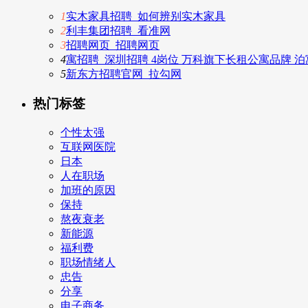
1
实木家具招聘_如何辨别实木家具
2
利丰集团招聘_看准网
3
招聘网页_招聘网页
4
寓招聘_深圳招聘 4岗位 万科旗下长租公寓品牌 泊
5
新东方招聘官网_拉勾网
热门标签
个性太强
互联网医院
日本
人在职场
加班的原因
保持
熬夜衰老
新能源
福利费
职场情绪人
忠告
分享
电子商务