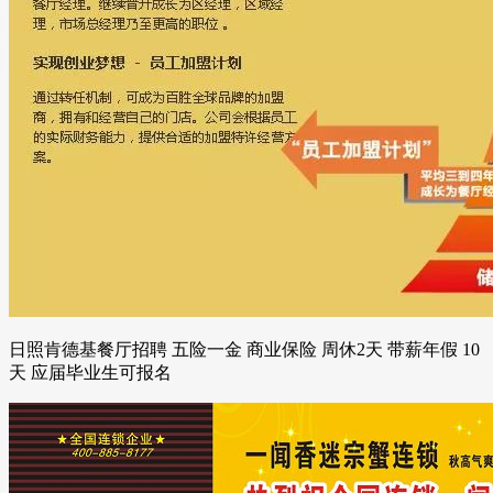
日照肯德基餐厅招聘 五险一金 商业保险 周休2天 带薪年假 10
天 应届毕业生可报名