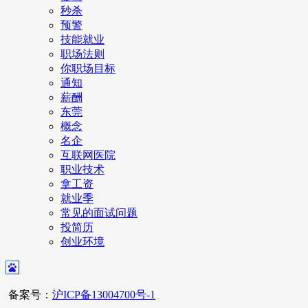
秒杀
预警
技能就业
职场法则
你职场目标
通知
薪酬
东莞
概念
名企
互联网医院
职业技术
拿工资
就业季
常见的面试问题
投简历
创业环境
备案号：
沪ICP备13004700号-1