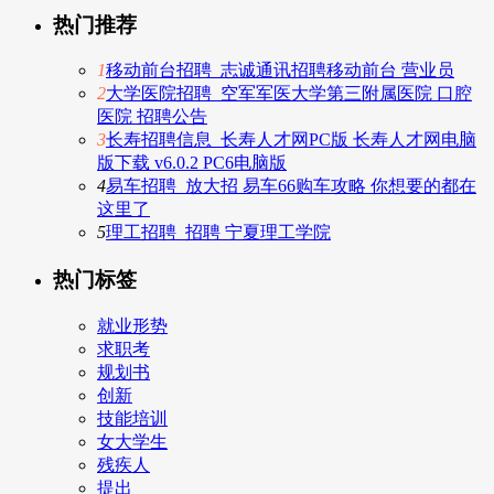
热门推荐
1
移动前台招聘_志诚通讯招聘移动前台 营业员
2
大学医院招聘_空军军医大学第三附属医院 口腔
医院 招聘公告
3
长寿招聘信息_长寿人才网PC版 长寿人才网电脑
版下载 v6.0.2 PC6电脑版
4
易车招聘_放大招 易车66购车攻略 你想要的都在
这里了
5
理工招聘_招聘 宁夏理工学院
热门标签
就业形势
求职考
规划书
创新
技能培训
女大学生
残疾人
提出