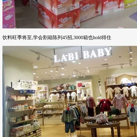
饮料旺季将至,学会割箱陈列45招,3000箱也hold得住