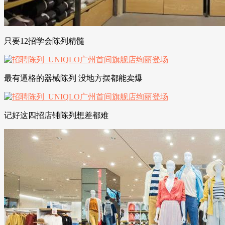
只要12招学会陈列精髓
最有逼格的器械陈列 没地方摆都能卖爆
记好这四招店铺陈列想差都难