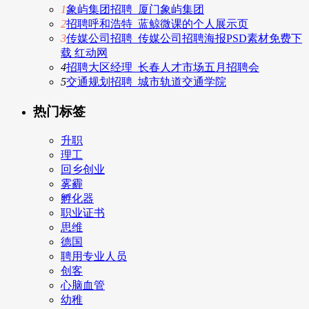
1
象屿集团招聘_厦门象屿集团
2
招聘呼和浩特_蓝鲸微课的个人展示页
3
传媒公司招聘_传媒公司招聘海报PSD素材免费下
载 红动网
4
招聘大区经理_长春人才市场五月招聘会
5
交通规划招聘_城市轨道交通学院
热门标签
升职
理工
回乡创业
雾霾
孵化器
职业证书
思维
德国
聘用专业人员
创客
心脑血管
幼稚