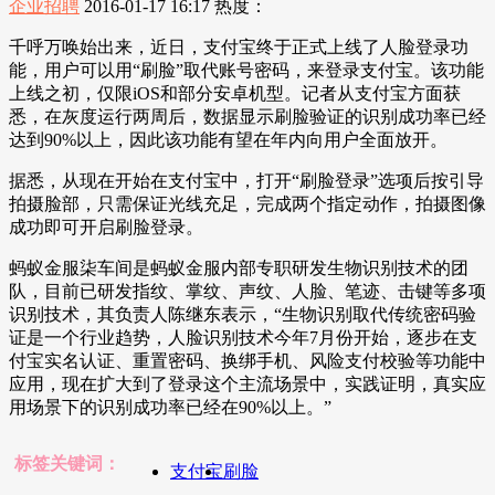
企业招聘
2016-01-17 16:17
热度：
千呼万唤始出来，近日，支付宝终于正式上线了人脸登录功
能，用户可以用“刷脸”取代账号密码，来登录支付宝。该功能
上线之初，仅限iOS和部分安卓机型。记者从支付宝方面获
悉，在灰度运行两周后，数据显示刷脸验证的识别成功率已经
达到90%以上，因此该功能有望在年内向用户全面放开。
据悉，从现在开始在支付宝中，打开“刷脸登录”选项后按引导
拍摄脸部，只需保证光线充足，完成两个指定动作，拍摄图像
成功即可开启刷脸登录。
蚂蚁金服柒车间是蚂蚁金服内部专职研发生物识别技术的团
队，目前已研发指纹、掌纹、声纹、人脸、笔迹、击键等多项
识别技术，其负责人陈继东表示，“生物识别取代传统密码验
证是一个行业趋势，人脸识别技术今年7月份开始，逐步在支
付宝实名认证、重置密码、换绑手机、风险支付校验等功能中
应用，现在扩大到了登录这个主流场景中，实践证明，真实应
用场景下的识别成功率已经在90%以上。”
标签关键词：
支付宝
刷脸