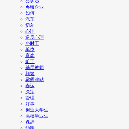
公务员
乡镇企业
如何
汽车
切勿
心理
逆反心理
小时工
单位
喜欢
旷工
基层教师
频繁
雾霾津贴
春运
决定
管理
好事
创业大学生
高校毕业生
裸辞
幼稚