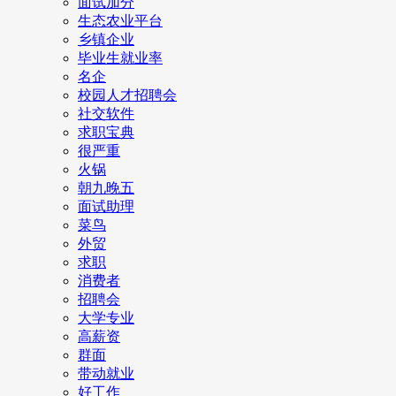
面试加分
生态农业平台
乡镇企业
毕业生就业率
名企
校园人才招聘会
社交软件
求职宝典
很严重
火锅
朝九晚五
面试助理
菜鸟
外贸
求职
消费者
招聘会
大学专业
高薪资
群面
带动就业
好工作