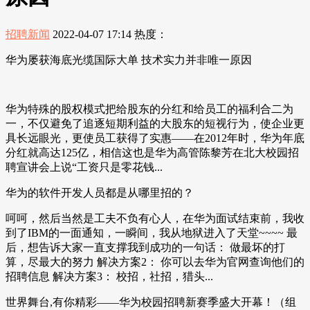
招聘新闻
2022-04-07 17:14
热度：
华为屡获海底光缆国际大单 技术实力并非唯一原因
华为特殊的股权模式把给股东的分红和给员工的福利合二为
一，不仅避免了追逐短期利益的大股东的短视行为，使企业更
具长远眼光，更使员工获得了实惠——在2012年时，华为年底
分红就高达125亿，相信这也是华为高管陈黎芳在北大校园招
聘宣讲会上说“工资只是零花钱...
华为的软件开发人员都是从哪里招的？
呵呵，然后当然是工夫不负有心人，在华为面试结束前，我收
到了IBM的一面通知，一瞬间，我从地狱进入了天堂~~~~ 最
后，想告诉大家一直支撑我到成功的一句话： 做最坏的打
算，尽最大的努力 解决方案2： 你可以去华为官网查询他们的
招聘信息 解决方案3： 校招，社招，猎头...
世界舞台,有你精彩——华为校园招聘新赛季盛大开幕！（组