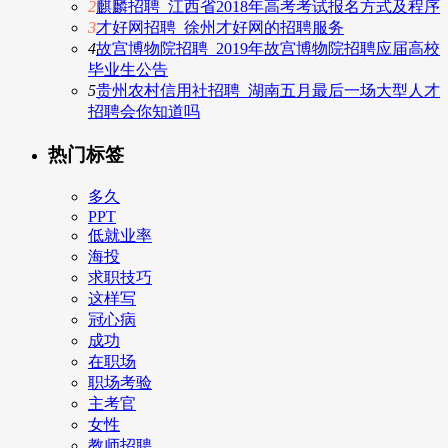
2
麒麟招聘_江西省2018年高考考试报名方式及程序
3
才好网招聘_徐州才好网的招聘服务
4
故宫博物院招聘_2019年故宫博物院招聘应届高校
毕业生公告
5
贵州农村信用社招聘_湖南五月最后一场大型人才
招聘会你知道吗
热门标签
多久
PPT
低就业率
海投
求职技巧
这样写
冠心病
成功
在职场
职场考验
主考官
女性
教师招聘