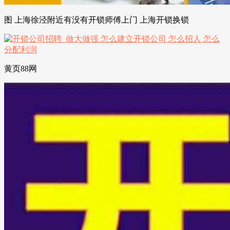
图 上海徐泾附近有没有开锁师傅上门 上海开锁换锁
黄页88网