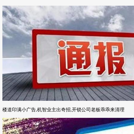
楼道印满小广告,机智业主出奇招,开锁公司老板乖乖来清理