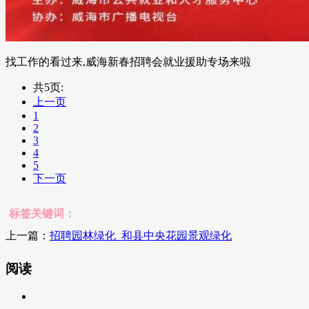
找工作的看过来,威海新春招聘会就业援助专场来啦
共5页:
上一页
1
2
3
4
5
下一页
标签关键词：
上一篇：
招聘园林绿化_和县中央花园景观绿化
阅读