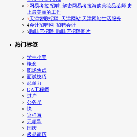
2
网易考拉 招聘_解密网易考拉海购美妆品鉴师 史
上最美丽的工作
3
天津智联招聘_天津网站 天津网站生活服务
4
会计招聘网_招聘会计
5
咖啡店招聘_咖啡店招聘图片
热门标签
学韦小宝
概念
职场焦虑
面试技巧
忍耐力
QA工程师
过户
公务员
快
这样写
无领导
国庆
极品简历