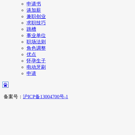
申请书
谈加薪
兼职创业
求职技巧
跳槽
事业单位
职场法则
角色调整
优点
怀孕生子
电动牙刷
申请
备案号：
沪ICP备13004700号-1