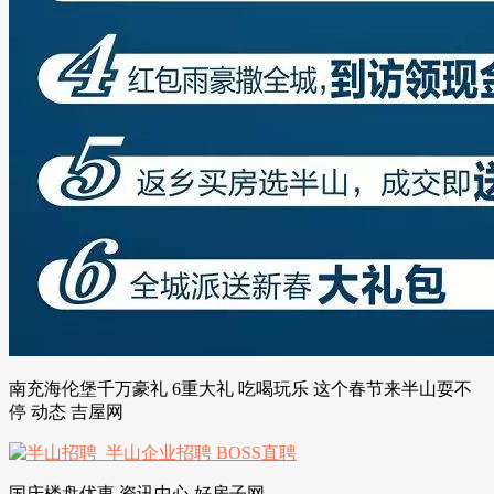
南充海伦堡千万豪礼 6重大礼 吃喝玩乐 这个春节来半山耍不
停 动态 吉屋网
国庆楼盘优惠 资讯中心 好房子网