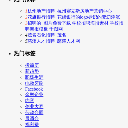
1
杭州地产招聘_杭州赛立斯房地产营销中心
2
花旗银行招聘_花旗银行的logo标识的变幻浮沉
3
招聘的_图片免费下载 学校招聘海报素材 学校招
聘海报模板 千图网
4
茂名石化招聘_茂名
5
慈溪人才招聘_慈溪人才网
热门标签
投简历
新趋势
职场生涯
电动牙刷
Facebook
金融企业
内容
创业大赛
劳动合同
最适合
福利费