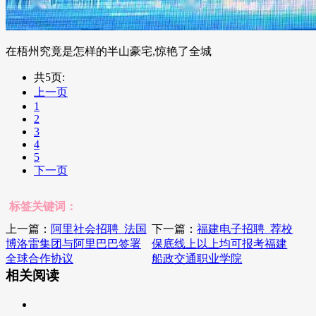
在梧州究竟是怎样的半山豪宅,惊艳了全城
共5页:
上一页
1
2
3
4
5
下一页
标签关键词：
上一篇：
阿里社会招聘_法国
下一篇：
福建电子招聘_荐校
博洛雷集团与阿里巴巴签署
保底线上以上均可报考福建
全球合作协议
船政交通职业学院
相关阅读