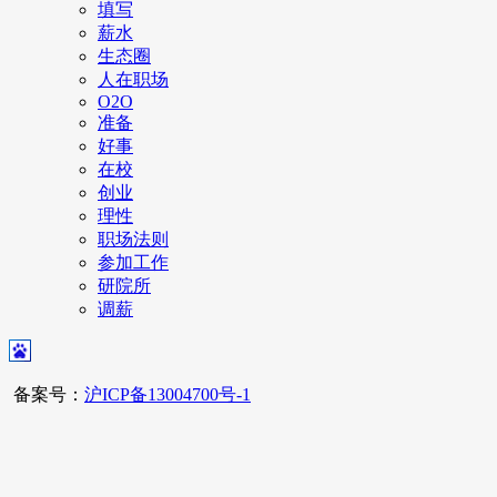
填写
薪水
生态圈
人在职场
O2O
准备
好事
在校
创业
理性
职场法则
参加工作
研院所
调薪
备案号：
沪ICP备13004700号-1