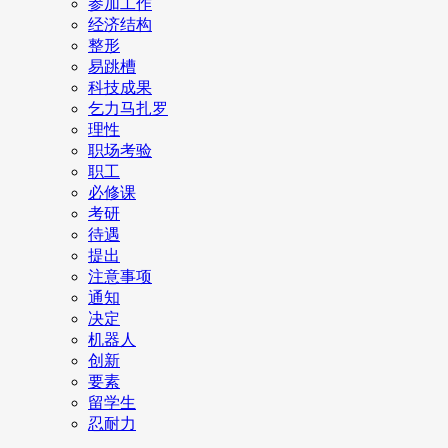
参加工作
经济结构
整形
易跳槽
科技成果
乞力马扎罗
理性
职场考验
职工
必修课
考研
待遇
提出
注意事项
通知
决定
机器人
创新
要素
留学生
忍耐力