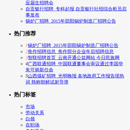
应届生招聘会
自贡银行招聘_专科起报,自贡银行社招综合柜员启
事发布
锅炉厂招聘_2015年邵阳锅炉制造厂招聘公告
热门推荐
1
锅炉厂招聘_2015年邵阳锅炉制造厂招聘公告
2
焦作招聘信息_焦作部分企业年后招聘信息
3
智联招聘首页_云南开通公益网站 今日民族网
4
广西联通招聘_中国联通董事会审议通过李国华
朱可炳新任命
5
山西煤矿招聘_光明晚报 各地政府工作报告现热
词 韩称朝鲜试射导弹
热门标签
市场
劳动关系
白领
在职场