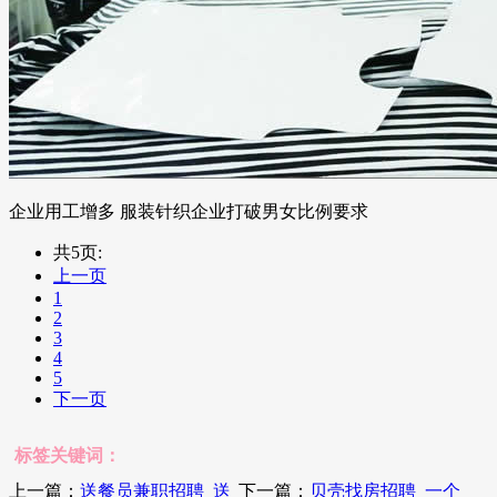
企业用工增多 服装针织企业打破男女比例要求
共5页:
上一页
1
2
3
4
5
下一页
标签关键词：
上一篇：
送餐员兼职招聘_送
下一篇：
贝壳找房招聘_一个