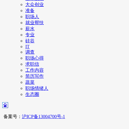
大众创业
准备
职场人
就业帮扶
薪水
专业
硅谷
IT
调查
职场心得
求职信
工作内容
简历写作
蔬菜
职场情绪人
生态圈
备案号：
沪ICP备13004700号-1