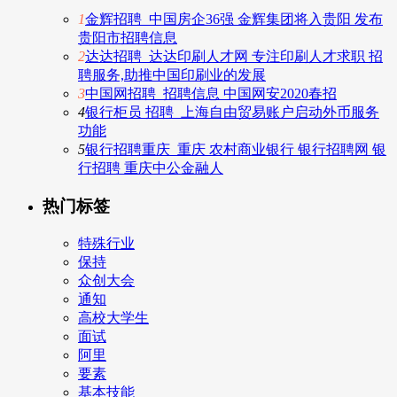
1
金辉招聘_中国房企36强 金辉集团将入贵阳 发布
贵阳市招聘信息
2
达达招聘_达达印刷人才网 专注印刷人才求职 招
聘服务,助推中国印刷业的发展
3
中国网招聘_招聘信息 中国网安2020春招
4
银行柜员 招聘_上海自由贸易账户启动外币服务
功能
5
银行招聘重庆_重庆 农村商业银行 银行招聘网 银
行招聘 重庆中公金融人
热门标签
特殊行业
保持
众创大会
通知
高校大学生
面试
阿里
要素
基本技能