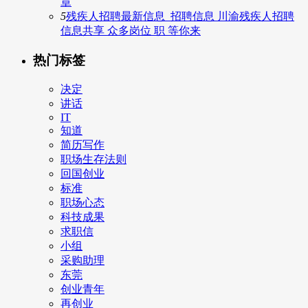
章
5
残疾人招聘最新信息_招聘信息 川渝残疾人招聘
信息共享 众多岗位 职 等你来
热门标签
决定
讲话
IT
知道
简历写作
职场生存法则
回国创业
标准
职场心态
科技成果
求职信
小组
采购助理
东莞
创业青年
再创业