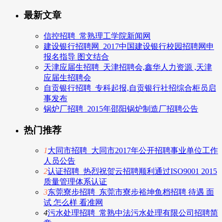
最新文章
信控招聘_常熟理工学院新闻网
建设银行招聘网_2017中国建设银行校园招聘网申
报名指导 图文结合
天津应届生招聘_天津招聘会,鑫华人力资源 ,天津
应届生招聘会
自贡银行招聘_专科起报,自贡银行社招综合柜员启
事发布
锅炉厂招聘_2015年邵阳锅炉制造厂招聘公告
热门推荐
1
大同市招聘_大同市2017年公开招聘事业单位工作
人员公告
2
认证招聘_热烈祝贺云招聘顺利通过ISO9001 2015
质量管理体系认证
3
东莞寮步招聘_东莞市寮步裕坤鱼档招聘 待遇 面
试 怎么样 看准网
4
污水处理招聘_常熟中法污水处理有限公司招聘简