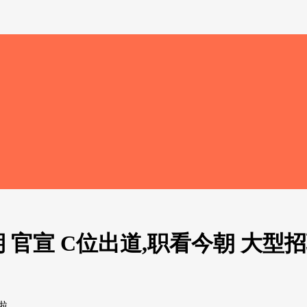
期 官宣 C位出道,职看今朝 大
啦