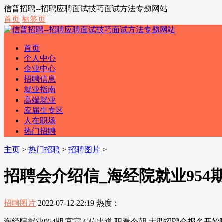
信普招聘--招聘应聘面试技巧面试方法专题网站
首页
标签页
首页
个人中心
企业中心
招聘信息
就业指南
高端就业
应届生专区
人在职场
热门招聘
主页
>
热门招聘
>
招聘图片
>
招聘会介绍信_海经院就业954
招聘图片
2022-07-12 22:19
热度：
海经院就业954期 官宣 C位出道,职看今朝 大型招聘会报名开始