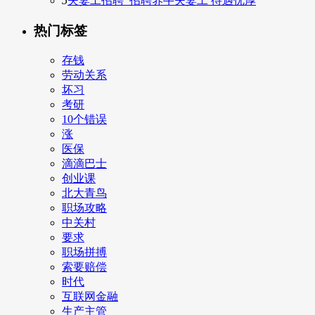
5
夫妻工招聘_招聘养牛夫妻工 待遇优厚
热门标签
存钱
劳动关系
坏习
考研
10个错误
涨
医保
滴滴巴士
创业课
北大青鸟
职场攻略
中关村
要求
职场拼搏
索要赔偿
时代
互联网金融
生产主管