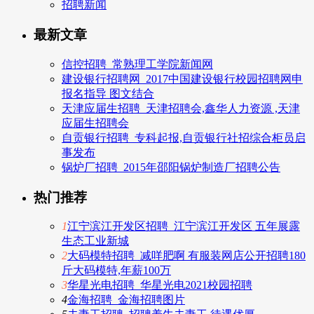
招聘新闻
最新文章
信控招聘_常熟理工学院新闻网
建设银行招聘网_2017中国建设银行校园招聘网申
报名指导 图文结合
天津应届生招聘_天津招聘会,鑫华人力资源 ,天津
应届生招聘会
自贡银行招聘_专科起报,自贡银行社招综合柜员启
事发布
锅炉厂招聘_2015年邵阳锅炉制造厂招聘公告
热门推荐
1
江宁滨江开发区招聘_江宁滨江开发区 五年展露
生态工业新城
2
大码模特招聘_减咩肥啊 有服装网店公开招聘180
斤大码模特,年薪100万
3
华星光电招聘_华星光电2021校园招聘
4
金海招聘_金海招聘图片