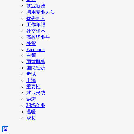
就业新政
聘用专业人员
优秀的人
工作年限
社交资本
高校毕业生
外贸
Facebook
白领
面黄肌瘦
国民经济
考试
上海
重要性
就业形势
诀窍
职场创业
温暖
成长