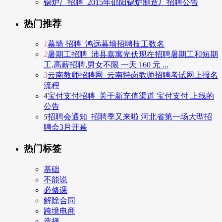
锅炉厂招聘_2015年邵阳锅炉制造厂招聘公告
热门推荐
1
幕墙 招聘_鸿远幕墙招聘技工数名
2
暑期工招聘_沛县嘉寓光伏现在招聘暑期工和短期
工,高薪招聘,男女不限 一天 160 元 ...
3
云南教师招聘网_云南特岗教师招聘考试网上报名
流程
4
宝付支付招聘_关于新充值渠道 宝付支付 上线的
公告
5
招聘会通知_招聘季又来啦 河北省第一场大型招
聘会3月开幕
热门标签
基础
不能说
必修课
解除合同
跨境电商
选择