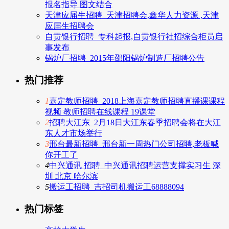
报名指导 图文结合
天津应届生招聘_天津招聘会,鑫华人力资源 ,天津
应届生招聘会
自贡银行招聘_专科起报,自贡银行社招综合柜员启
事发布
锅炉厂招聘_2015年邵阳锅炉制造厂招聘公告
热门推荐
1
嘉定教师招聘_2018上海嘉定教师招聘直播课课程
视频 教师招聘在线课程 19课堂
2
招聘大江东_2月18日大江东春季招聘会将在大江
东人才市场举行
3
邢台最新招聘_邢台新一周热门公司招聘,老板喊
你开工了
4
中兴通讯 招聘_中兴通讯招聘运营支撑实习生 深
圳 北京 哈尔滨
5
搬运工招聘_吉招司机搬运工68888094
热门标签