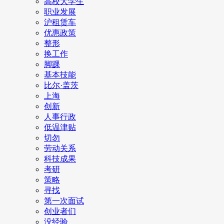
高校大学生
职业发展
沪租赁车
优惠政策
整形
换工作
脚踝
基本技能
比尔·盖茨
上海
创新
人事行政
低温津贴
切勿
劳动关系
科技成果
考研
策略
寻找
第一次面试
创业者们
没经验