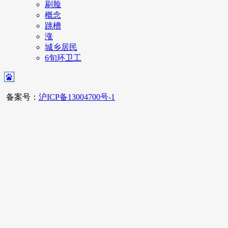
刷脸
概念
跳槽
涨
城乡居民
6旬环卫工
备案号：
沪ICP备13004700号-1