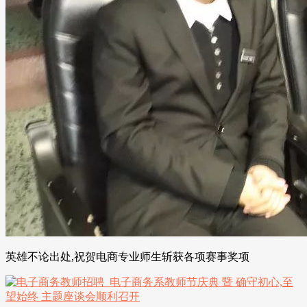
英雄不论出处,祝贺电商专业师生斩获各项赛事奖项