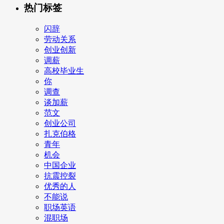
热门标签
闪辞
劳动关系
创业创新
调薪
高校毕业生
你
调查
谈加薪
范文
创业公司
扎克伯格
青年
机会
中国企业
抗震控裂
优秀的人
不能说
职场英语
混职场