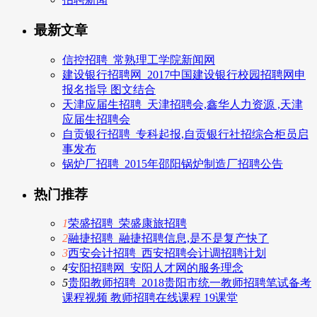
最新文章
信控招聘_常熟理工学院新闻网
建设银行招聘网_2017中国建设银行校园招聘网申
报名指导 图文结合
天津应届生招聘_天津招聘会,鑫华人力资源 ,天津
应届生招聘会
自贡银行招聘_专科起报,自贡银行社招综合柜员启
事发布
锅炉厂招聘_2015年邵阳锅炉制造厂招聘公告
热门推荐
1
荣盛招聘_荣盛康旅招聘
2
融捷招聘_融捷招聘信息,是不是复产快了
3
西安会计招聘_西安招聘会计调招聘计划
4
安阳招聘网_安阳人才网的服务理念
5
贵阳教师招聘_2018贵阳市统一教师招聘笔试备考
课程视频 教师招聘在线课程 19课堂