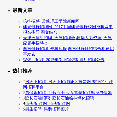
最新文章
信控招聘_常熟理工学院新闻网
建设银行招聘网_2017中国建设银行校园招聘网申
报名指导 图文结合
天津应届生招聘_天津招聘会,鑫华人力资源 ,天津
应届生招聘会
自贡银行招聘_专科起报,自贡银行社招综合柜员启
事发布
锅炉厂招聘_2015年邵阳锅炉制造厂招聘公告
热门推荐
1
房天下招聘_房天下招聘职位 拉勾网 专业的互联
网招聘平台
2
男保姆招聘_月薪五千元 女富豪招聘贴身男保姆
3
延长石油招聘_延长石油榆林煤化招聘
4
汕头 招聘网_汕头招聘网
5
男生招聘_男装招聘图片