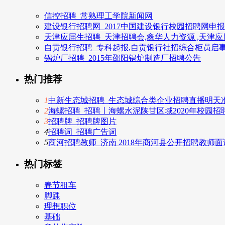
信控招聘_常熟理工学院新闻网
建设银行招聘网_2017中国建设银行校园招聘网申
天津应届生招聘_天津招聘会,鑫华人力资源 ,天津
自贡银行招聘_专科起报,自贡银行社招综合柜员启
锅炉厂招聘_2015年邵阳锅炉制造厂招聘公告
热门推荐
1
中新生态城招聘_生态城综合类企业招聘直播明天准时
2
海螺招聘_招聘丨海螺水泥陕甘区域2020年校园招
3
招聘牌_招聘牌图片
4
招聘词_招聘广告词
5
商河招聘教师_济南 2018年商河县公开招聘教师
热门标签
春节租车
脚踝
理想职位
基础