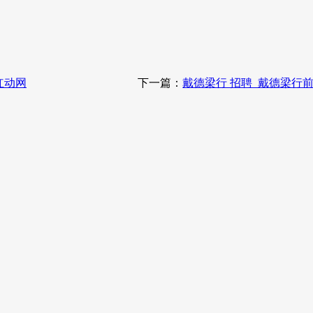
红动网
下一篇：
戴德梁行 招聘_戴德梁行