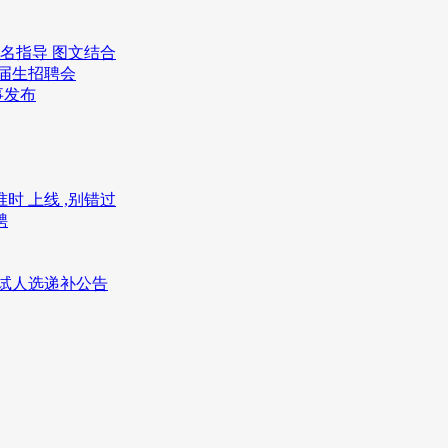
报名指导 图文结合
应届生招聘会
事发布
 上线 ,别错过
聘
面试人选递补公告