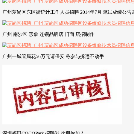
广州萝岗区东区街统计工作人员招聘 2014年7月 笔试成绩公
广州 南沙区 形象 连锁品牌店 门面 店招制作
广州一城管局花56万元请保安 称参与拆违不动手
深圳福田COCOPark 招聘啦,欢迎你加入