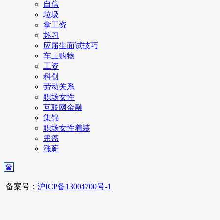
自信
垃圾
拿工资
坏习
应届生面试技巧
车上购物
工资
科创
劳动关系
职场女性
互联网金融
集锦
职场女性着装
患癌
涨薪
备案号：
沪ICP备13004700号-1