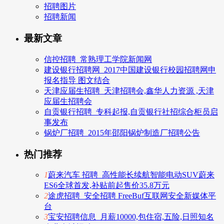
招聘图片
招聘新闻
最新文章
信控招聘_常熟理工学院新闻网
建设银行招聘网_2017中国建设银行校园招聘网申
报名指导 图文结合
天津应届生招聘_天津招聘会,鑫华人力资源 ,天津
应届生招聘会
自贡银行招聘_专科起报,自贡银行社招综合柜员启
事发布
锅炉厂招聘_2015年邵阳锅炉制造厂招聘公告
热门推荐
1
蔚来汽车 招聘_高性能长续航智能电动SUV蔚来
ES6全球首发,补贴前起售价35.8万元
2
途虎招聘_安全招聘 FreeBuf互联网安全新媒体平
台
3
宝安招聘信息_月薪10000,包住宿,五险,日照知名