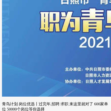
青鸟计划 岗位优选丨过完年,招聘 求职 来这里就对了 600家单
位 50000个岗位等你选择