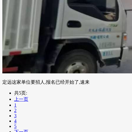
定远这家单位要招人,报名已经开始了,速来
共5页:
上一页
1
2
3
4
5
下一页