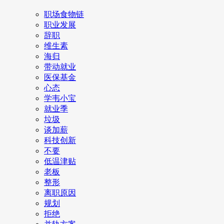
职场食物链
职业发展
辞职
维生素
海归
带动就业
医保基金
心态
学韦小宝
就业季
垃圾
谈加薪
科技创新
不要
低温津贴
老板
整形
离职原因
规划
拒绝