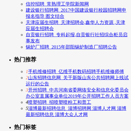
信控招聘_常熟理工学院新闻网
建设银行招聘网_2017中国建设银行校园招聘网申
报名指导 图文结合
天津应届生招聘_天津招聘会,鑫华人力资源 ,天津
应届生招聘会
自贡银行招聘_专科起报,自贡银行社招综合柜员启
事发布
锅炉厂招聘_2015年邵阳锅炉制造厂招聘公告
热门推荐
1
手机维修招聘_亿维手机数码招聘手机维修师傅
2
山东招聘信息网_关于新版山东公共招聘网上线试
运行的公告
3
开州招聘_中共河南省委网络安全和信息化委员会
办公室直属事业单位2019年公开招聘工作人员方案
4
喷塑招聘_招喷塑喷粉工和普工
5
淄博最新招聘信息_淄博招聘网 淄博人才网 淄博
最新招聘信息 淄博大众人才网
热门标签