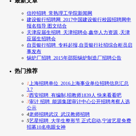
最新文章
信控招聘_常熟理工学院新闻网
建设银行招聘网_2017中国建设银行校园招聘网申
报名指导 图文结合
天津应届生招聘_天津招聘会,鑫华人力资源 ,天津
应届生招聘会
自贡银行招聘_专科起报,自贡银行社招综合柜员启
事发布
锅炉厂招聘_2015年邵阳锅炉制造厂招聘公告
热门推荐
1
上海招聘单位_2016上海事业单位招聘信息汇总
3.7
2
西安招聘_有编制,招教师1839人 快来看看吧
3
审计 招聘_能源集团审计中心公开招聘考察人选
公示
4
老师招聘武汉_武汉教师招聘
5
艺星招聘_大学生整形节 正式启动,宁波艺星免费
招募10名电眼女神