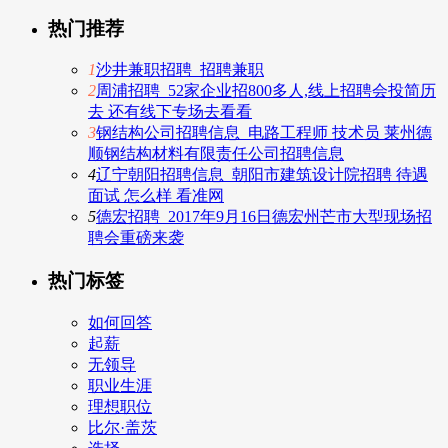
热门推荐
1
沙井兼职招聘_招聘兼职
2
周浦招聘_52家企业招800多人,线上招聘会投简历
去 还有线下专场去看看
3
钢结构公司招聘信息_电路工程师 技术员 莱州德
顺钢结构材料有限责任公司招聘信息
4
辽宁朝阳招聘信息_朝阳市建筑设计院招聘 待遇
面试 怎么样 看准网
5
德宏招聘_2017年9月16日德宏州芒市大型现场招
聘会重磅来袭
热门标签
如何回答
起薪
无领导
职业生涯
理想职位
比尔·盖茨