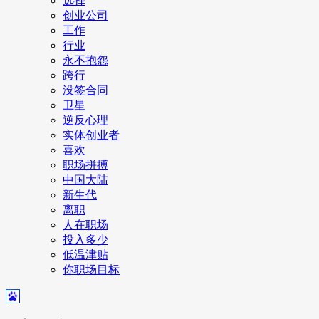
选择
创业公司
工作
行业
永不抱怨
跨行
没签合同
卫星
逆反心理
实体创业者
喜欢
职场拼搏
中国大陆
新生代
离职
人在职场
投入多少
低温津贴
你职场目标