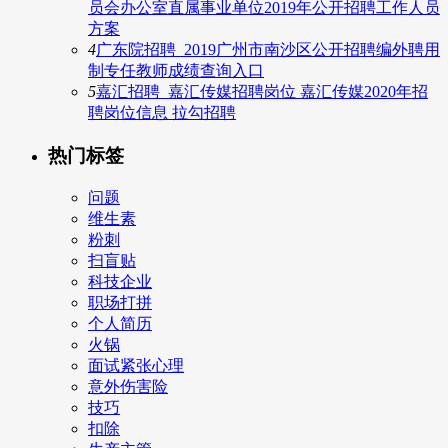
员会办公室直属事业单位2019年公开招聘工作人员
方案
4
广东院招聘_2019广州市南沙区公开招聘编外聘用
制专任教师成绩查询入口
5
嘉汇招聘_嘉汇传媒招聘岗位 嘉汇传媒2020年招
聘岗位信息 拉勾招聘
热门标签
问题
维生素
粉刺
扫盲贴
科技企业
职场打拼
个人简历
火锅
面试紧张心理
意外伤害险
技巧
扣除