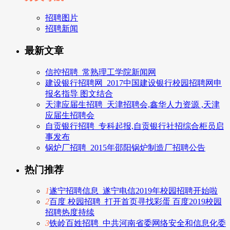
招聘图片
招聘新闻
最新文章
信控招聘_常熟理工学院新闻网
建设银行招聘网_2017中国建设银行校园招聘网申
报名指导 图文结合
天津应届生招聘_天津招聘会,鑫华人力资源 ,天津
应届生招聘会
自贡银行招聘_专科起报,自贡银行社招综合柜员启
事发布
锅炉厂招聘_2015年邵阳锅炉制造厂招聘公告
热门推荐
1
遂宁招聘信息_遂宁电信2019年校园招聘开始啦
2
百度 校园招聘_打开首页寻找彩蛋 百度2019校园
招聘热度持续
3
铁岭百姓招聘_中共河南省委网络安全和信息化委