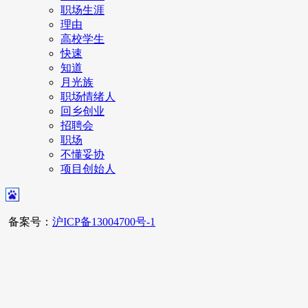
职场生涯
理由
高校学生
快速
知道
月光族
职场情绪人
回乡创业
招聘会
职场
不懂妥协
项目创始人
备案号：
沪ICP备13004700号-1