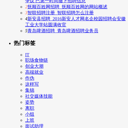
争议 已第一时间撤下招聘信息
2
抚顺百姓网招聘_抚顺百姓网的网站概述
3
智联招聘注册_智联招聘怎么注册
4
新安县招聘_2016新安人才网名企校园招聘会安徽
工业大学站圆满收官
5
青岛啤酒招聘_青岛啤酒招聘业务员
热门标签
IT
职场食物链
创业大潮
高端就业
作伪
这样写
集锦
社交媒体技能
姿势
离职
小组
上班
面试助理