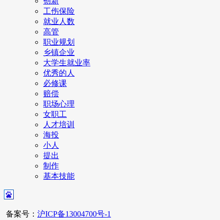
创新
工伤保险
就业人数
高管
职业规划
乡镇企业
大学生就业率
优秀的人
必修课
赔偿
职场心理
女职工
人才培训
海投
小人
提出
制作
基本技能
备案号：
沪ICP备13004700号-1