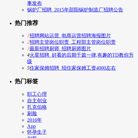
事发布
锅炉厂招聘_2015年邵阳锅炉制造厂招聘公告
热门推荐
1
招聘网站运营_电商运营招聘海报图片
2
招聘主管岗位职责_工程部主管岗位职责
3
最新招聘厨师_招聘厨师图片
4
火星招聘_好看的后期千篇一律,有趣的TD教你升
级
5
住家保姆招聘_招住家保姆工资4000左右
热门标签
职工心理
自主创业
扎克伯格
刷脸
2016年
App
怀孕生子