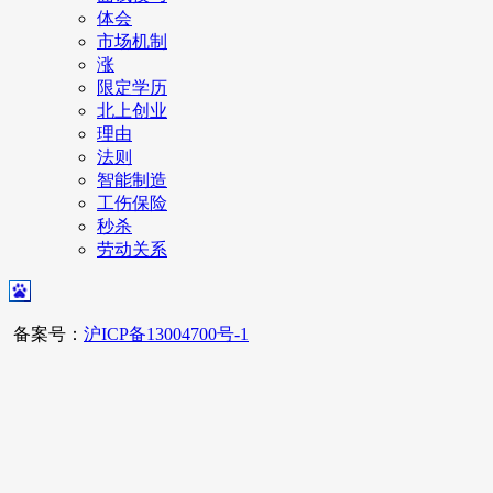
体会
市场机制
涨
限定学历
北上创业
理由
法则
智能制造
工伤保险
秒杀
劳动关系
备案号：
沪ICP备13004700号-1