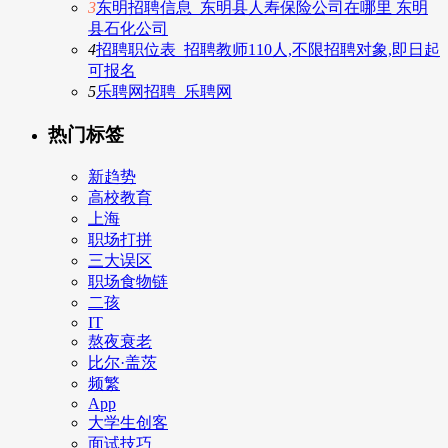
3
东明招聘信息_东明县人寿保险公司在哪里 东明
县石化公司
4
招聘职位表_招聘教师110人,不限招聘对象,即日起
可报名
5
乐聘网招聘_乐聘网
热门标签
新趋势
高校教育
上海
职场打拼
三大误区
职场食物链
二孩
IT
熬夜衰老
比尔·盖茨
频繁
App
大学生创客
面试技巧