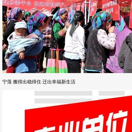
宁蒗 搬得出稳得住 迁出幸福新生活