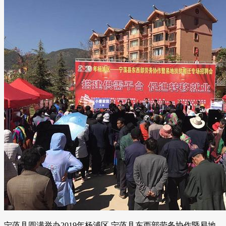
宁蒗县圆满举办2019年杨浦区 宁蒗县东西部劳务协作暨易地