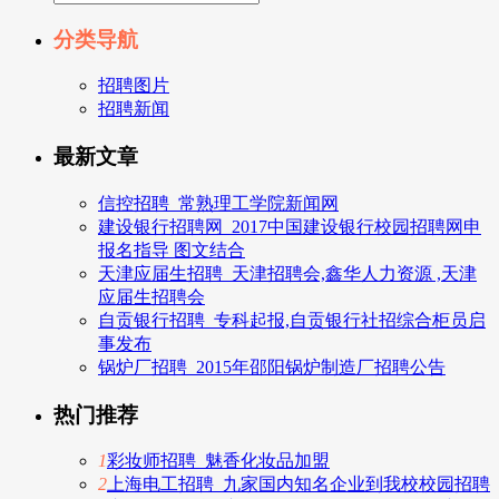
分类导航
招聘图片
招聘新闻
最新文章
信控招聘_常熟理工学院新闻网
建设银行招聘网_2017中国建设银行校园招聘网申
报名指导 图文结合
天津应届生招聘_天津招聘会,鑫华人力资源 ,天津
应届生招聘会
自贡银行招聘_专科起报,自贡银行社招综合柜员启
事发布
锅炉厂招聘_2015年邵阳锅炉制造厂招聘公告
热门推荐
1
彩妆师招聘_魅香化妆品加盟
2
上海电工招聘_九家国内知名企业到我校校园招聘