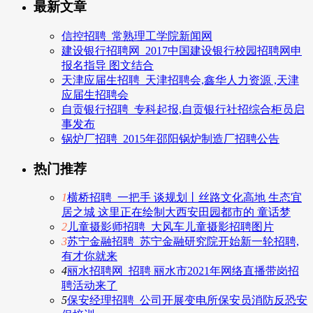
最新文章
信控招聘_常熟理工学院新闻网
建设银行招聘网_2017中国建设银行校园招聘网申
报名指导 图文结合
天津应届生招聘_天津招聘会,鑫华人力资源 ,天津
应届生招聘会
自贡银行招聘_专科起报,自贡银行社招综合柜员启
事发布
锅炉厂招聘_2015年邵阳锅炉制造厂招聘公告
热门推荐
1
横桥招聘_一把手 谈规划丨丝路文化高地 生态宜
居之城 这里正在绘制大西安田园都市的 童话梦
2
儿童摄影师招聘_大风车儿童摄影招聘图片
3
苏宁金融招聘_苏宁金融研究院开始新一轮招聘,
有才你就来
4
丽水招聘网_招聘 丽水市2021年网络直播带岗招
聘活动来了
5
保安经理招聘_公司开展变电所保安员消防反恐安