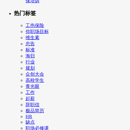
保培训
热门标签
工伤保险
你职场目标
维生素
忠告
标准
海归
行业
规划
众创大会
高校学生
青光眼
工作
起薪
辞职信
极品简历
HR
缺点
职场必修课