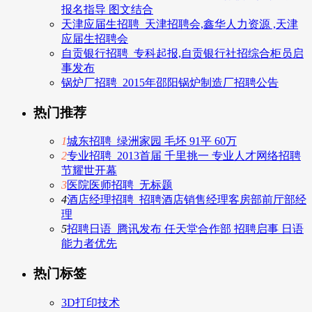
报名指导 图文结合
天津应届生招聘_天津招聘会,鑫华人力资源 ,天津
应届生招聘会
自贡银行招聘_专科起报,自贡银行社招综合柜员启
事发布
锅炉厂招聘_2015年邵阳锅炉制造厂招聘公告
热门推荐
1
城东招聘_绿洲家园 毛坯 91平 60万
2
专业招聘_2013首届 千里挑一 专业人才网络招聘
节耀世开幕
3
医院医师招聘_无标题
4
酒店经理招聘_招聘酒店销售经理客房部前厅部经
理
5
招聘日语_腾讯发布 任天堂合作部 招聘启事 日语
能力者优先
热门标签
3D打印技术