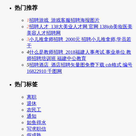
热门推荐
1
招聘游戏_游戏客服招聘海报图片
2
招聘人才_138大美业人才网 官网 138job美妆医美
美容人才招聘网
3
小儿推拿师招聘_2000元 招聘小儿推拿师,学员若
干
4
什么是教师招聘_2018福建人事考试 事业单位 教
师招聘培训班 福建中公教育
5
招聘酒店_酒店招聘矢量图免费下载 cdr格式 编号
16822910 千图网
热门标签
离职
退休
农民工
通知
如鱼得水
写求职信
假成熟