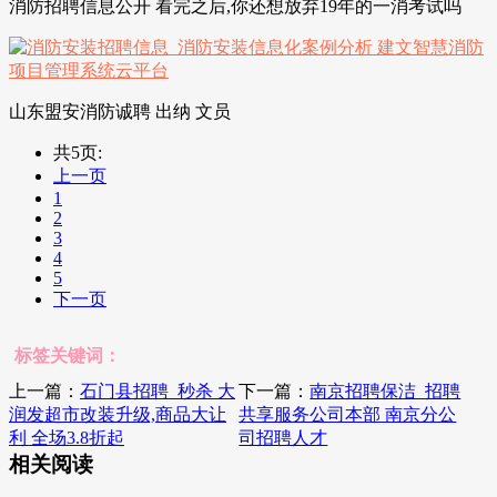
消防招聘信息公开 看完之后,你还想放弃19年的一消考试吗
山东盟安消防诚聘 出纳 文员
共5页:
上一页
1
2
3
4
5
下一页
标签关键词：
上一篇：
石门县招聘_秒杀 大
下一篇：
南京招聘保洁_招聘
润发超市改装升级,商品大让
共享服务公司本部 南京分公
利 全场3.8折起
司招聘人才
相关阅读