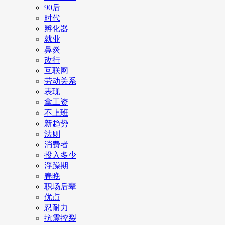
90后
时代
孵化器
就业
鼻炎
改行
互联网
劳动关系
表现
拿工资
不上班
新趋势
法则
消费者
投入多少
浮躁期
春晚
职场后辈
优点
忍耐力
抗震控裂