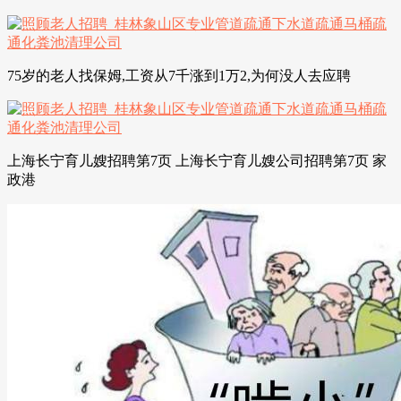
75岁的老人找保姆,工资从7千涨到1万2,为何没人去应聘
上海长宁育儿嫂招聘第7页 上海长宁育儿嫂公司招聘第7页 家
政港