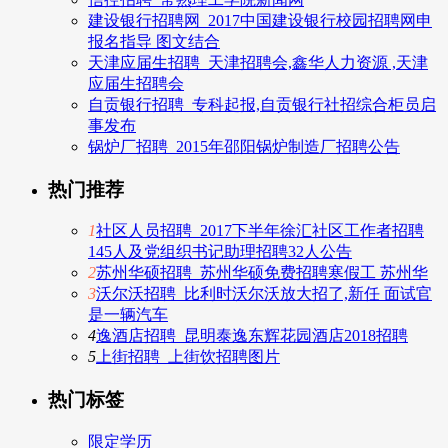
建设银行招聘网_2017中国建设银行校园招聘网申
报名指导 图文结合
天津应届生招聘_天津招聘会,鑫华人力资源 ,天津
应届生招聘会
自贡银行招聘_专科起报,自贡银行社招综合柜员启
事发布
锅炉厂招聘_2015年邵阳锅炉制造厂招聘公告
热门推荐
1
社区人员招聘_2017下半年徐汇社区工作者招聘
145人及党组织书记助理招聘32人公告
2
苏州华硕招聘_苏州华硕免费招聘寒假工 苏州华
3
沃尔沃招聘_比利时沃尔沃放大招了,新任 面试官
是一辆汽车
4
逸酒店招聘_昆明泰逸东辉花园酒店2018招聘
5
上街招聘_上街饮招聘图片
热门标签
限定学历