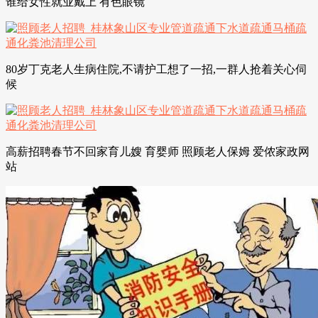
谁给女性就业戴上 有色眼镜
80岁丁克老人生病住院,不请护工想了一招,一群人抢着关心伺
候
高薪招聘春节不回家育儿嫂 育婴师 照顾老人保姆 爱侬家政网
站