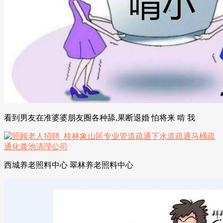
看到男友在准婆婆朋友圈各种舔,果断退婚 怕将来 啃 我
西城养老照料中心 翠林养老照料中心